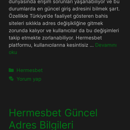
dünyasında erişim sorunları yaşanabiliyor ve bu
durumlarda en güncel giriş adresini bilmek şart.
Özellikle Türkiye’de faaliyet gösteren bahis
siteleri sıklıkla adres değişikliğine gitmek
zorunda kalıyor ve kullanıcılar da bu değişimleri
takip etmekte zorlanabiliyor. Hermesbet
platformu, kullanıcılarına kesintisiz …
Devamını
oku
Kategoriler
Hermesbet
Yorum yap
Hermesbet Güncel
Adres Bilgileri