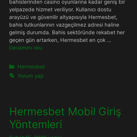
bahislerinden casino oyunlarına kadar geniş bir
yelpazede hizmet veriliyor. Kullanıcı dostu
arayüzü ve güvenilir altyapısıyla Hermesbet,
bahis tutkunlarının vazgeçilmez adresi haline
gelmiş durumda. Bahis sektöründe rekabet her
geçen gün artarken, Hermesbet en çok …
Devamını oku
Kategoriler
Hermesbet
Yorum yap
Hermesbet Mobil Giriş
Yöntemleri