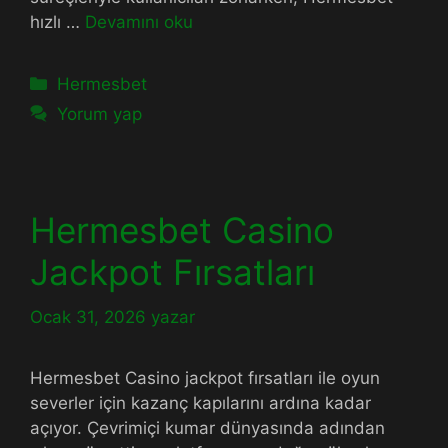
hızlı …
Devamını oku
Kategoriler
Hermesbet
Yorum yap
Hermesbet Casino
Jackpot Fırsatları
Ocak 31, 2026
yazar
Hermesbet Casino jackpot fırsatları ile oyun
severler için kazanç kapılarını ardına kadar
açıyor. Çevrimiçi kumar dünyasında adından