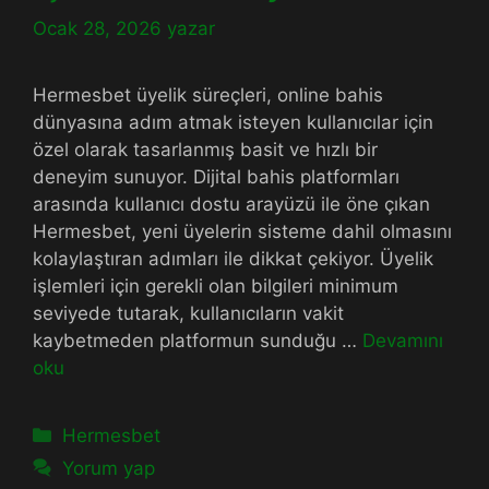
Ocak 28, 2026
yazar
Hermesbet üyelik süreçleri, online bahis
dünyasına adım atmak isteyen kullanıcılar için
özel olarak tasarlanmış basit ve hızlı bir
deneyim sunuyor. Dijital bahis platformları
arasında kullanıcı dostu arayüzü ile öne çıkan
Hermesbet, yeni üyelerin sisteme dahil olmasını
kolaylaştıran adımları ile dikkat çekiyor. Üyelik
işlemleri için gerekli olan bilgileri minimum
seviyede tutarak, kullanıcıların vakit
kaybetmeden platformun sunduğu …
Devamını
oku
Kategoriler
Hermesbet
Yorum yap