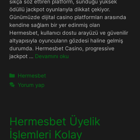
sıkça söz ettiren platform, sunduğu yüksek
ödüllü jackpot oyunlarıyla dikkat çekiyor.
Günümüzde dijital casino platformları arasında
kendine sağlam bir yer edinmiş olan
Hermesbet, kullanıcı dostu arayüzü ve güvenilir
altyapısıyla oyuncuların gözdesi haline gelmiş
durumda. Hermesbet Casino, progressive
jackpot …
Devamını oku
Kategoriler
Hermesbet
Yorum yap
Hermesbet Üyelik
İşlemleri Kolay