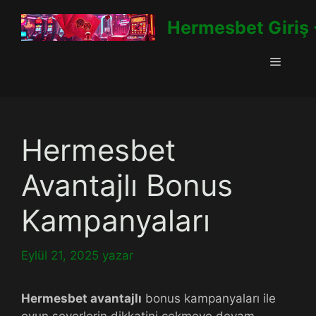
İçeriğe
Hermesbet Giriş
atla
Menü
Hermesbet
Avantajlı Bonus
Kampanyaları
Eylül 21, 2025
yazar
Hermesbet avantajlı
bonus kampanyaları ile
oyun severlerin dikkatini çekmeye devam