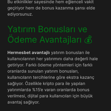
Bu etkinlikler sayesinde hem eğlenceli vakit
geçiriyor hem de bonus kazanma şansı elde
ediyorsunuz.
Yatırım Bonusları ve
Ödeme Avantajları 💰
Hermesbet avantajlı
yatırım bonusları ile
kullanıcılarının her yatırımını daha değerli hale
getiriyor. Farklı ödeme yöntemleri için farklı
oranlarda sunulan yatırım bonusları,
kullanıcıların tercihlerine göre ekstra kazanç
sağlıyor. Özellikle kripto para ile yapılan
yatırımlarda %15’e varan oranlarda bonus
verilmesi, dijital para kullanıcıları için büyük
avantaj sağlıyor.