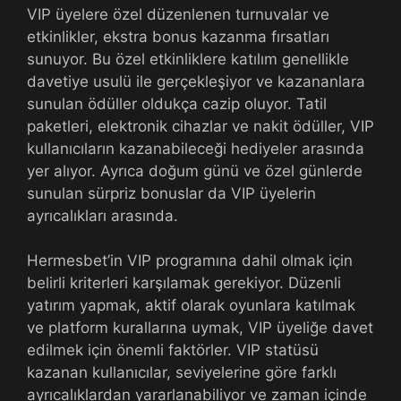
VIP üyelere özel düzenlenen turnuvalar ve
etkinlikler, ekstra bonus kazanma fırsatları
sunuyor. Bu özel etkinliklere katılım genellikle
davetiye usulü ile gerçekleşiyor ve kazananlara
sunulan ödüller oldukça cazip oluyor. Tatil
paketleri, elektronik cihazlar ve nakit ödüller, VIP
kullanıcıların kazanabileceği hediyeler arasında
yer alıyor. Ayrıca doğum günü ve özel günlerde
sunulan sürpriz bonuslar da VIP üyelerin
ayrıcalıkları arasında.
Hermesbet’in VIP programına dahil olmak için
belirli kriterleri karşılamak gerekiyor. Düzenli
yatırım yapmak, aktif olarak oyunlara katılmak
ve platform kurallarına uymak, VIP üyeliğe davet
edilmek için önemli faktörler. VIP statüsü
kazanan kullanıcılar, seviyelerine göre farklı
ayrıcalıklardan yararlanabiliyor ve zaman içinde