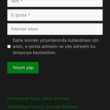
E-
posta
İnternet
sitesi
Daha sonraki yorumlarımda kullanılması için
adım, e-posta adresim ve site adresim bu
tarayıcıya kaydedilsin.
Hermesbet Kayıt Olma Adımları
Hermesbet Casino Oyunları Rehberi