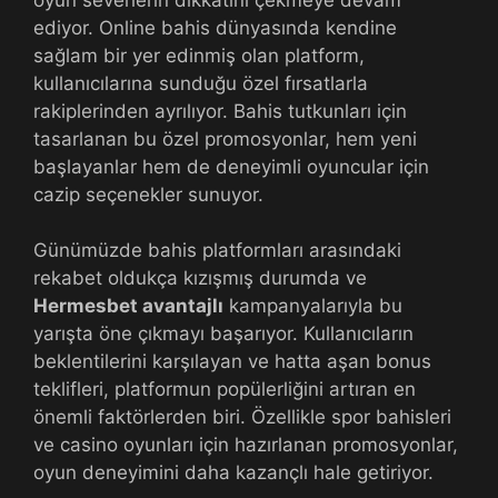
ediyor. Online bahis dünyasında kendine
sağlam bir yer edinmiş olan platform,
kullanıcılarına sunduğu özel fırsatlarla
rakiplerinden ayrılıyor. Bahis tutkunları için
tasarlanan bu özel promosyonlar, hem yeni
başlayanlar hem de deneyimli oyuncular için
cazip seçenekler sunuyor.
Günümüzde bahis platformları arasındaki
rekabet oldukça kızışmış durumda ve
Hermesbet avantajlı
kampanyalarıyla bu
yarışta öne çıkmayı başarıyor. Kullanıcıların
beklentilerini karşılayan ve hatta aşan bonus
teklifleri, platformun popülerliğini artıran en
önemli faktörlerden biri. Özellikle spor bahisleri
ve casino oyunları için hazırlanan promosyonlar,
oyun deneyimini daha kazançlı hale getiriyor.