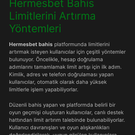
Hermesbet Bahis
Limitlerini Artırma
Yöntemleri
Hermesbet bahis
platformunda limitlerini
artırmak isteyen kullanıcılar için çeşitli yöntemler
bulunuyor. Öncelikle, hesap doğrulama
adımlarını tamamlamak limit artışı için ilk adım.
Kimlik, adres ve telefon doğrulaması yapan
kullanıcılar, otomatik olarak daha yüksek
limitlerle işlem yapabiliyorlar.
Düzenli bahis yapan ve platformda belirli bir
oyun geçmişi oluşturan kullanıcılar, canlı destek
hattından limit artırım talebinde bulunabiliyorlar.
Kullanıcı davranışları ve oyun alışkanlıkları
değerlendirilerek, uygun görülen kullanıcılara