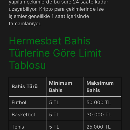
yapılan çekimlerde bu süre 24 saate kadar
uzayabiliyor. Kripto para çekimlerinde ise
işlemler genellikle 1 saat içerisinde
tamamlanıyor.
Hermesbet Bahis
Türlerine Göre Limit
Tablosu
Minimum
Maksimum
Bahis Türü
Bahis
Bahis
Futbol
5 TL
50.000 TL
Basketbol
5 TL
30.000 TL
Tenis
5 TL
25.000 TL