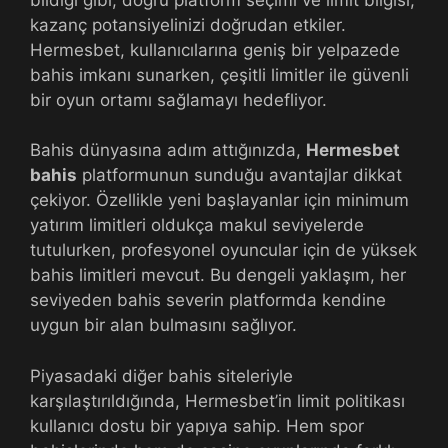
kazanç potansiyelinizi doğrudan etkiler.
Hermesbet, kullanıcılarına geniş bir yelpazede
bahis imkanı sunarken, çeşitli limitler ile güvenli
bir oyun ortamı sağlamayı hedefliyor.
Bahis dünyasına adım attığınızda,
Hermesbet
bahis
platformunun sunduğu avantajlar dikkat
çekiyor. Özellikle yeni başlayanlar için minimum
yatırım limitleri oldukça makul seviyelerde
tutulurken, profesyonel oyuncular için de yüksek
bahis limitleri mevcut. Bu dengeli yaklaşım, her
seviyeden bahis severin platformda kendine
uygun bir alan bulmasını sağlıyor.
Piyasadaki diğer bahis siteleriyle
karşılaştırıldığında, Hermesbet’in limit politikası
kullanıcı dostu bir yapıya sahip. Hem spor