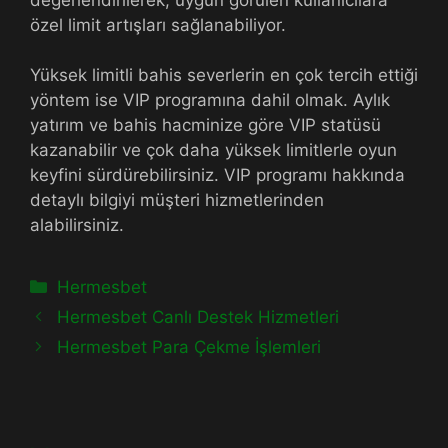
özel limit artışları sağlanabiliyor.
Yüksek limitli bahis severlerin en çok tercih ettiği
yöntem ise VIP programına dahil olmak. Aylık
yatırım ve bahis hacminize göre VIP statüsü
kazanabilir ve çok daha yüksek limitlerle oyun
keyfini sürdürebilirsiniz. VIP programı hakkında
detaylı bilgiyi müşteri hizmetlerinden
alabilirsiniz.
Kategoriler
Hermesbet
Hermesbet Canlı Destek Hizmetleri
Hermesbet Para Çekme İşlemleri