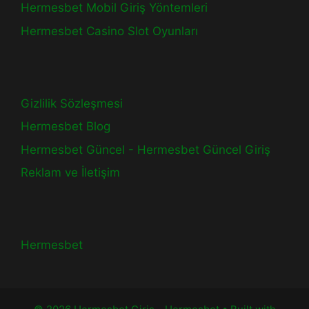
Hermesbet Mobil Giriş Yöntemleri
Hermesbet Casino Slot Oyunları
Gizlilik Sözleşmesi
Hermesbet Blog
Hermesbet Güncel - Hermesbet Güncel Giriş
Reklam ve İletişim
Hermesbet