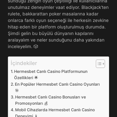
sunduğu zengin oyun çeşitliliği ile kullanıcılarına
unutulmaz deneyimler vaat ediyor. Blackjack’ten
rulete, bakkarattan poker masalarına kadar
onlarca farklı oyun seçeneği ile herkesin zevkine
hitap eden bir platform oluşturulmuş durumda.
Şimdi gelin bu büyülü dünyanın kapılarını
aralayalım ve neler sunduğunu daha yakından
inceleyelim. 🎲
İçindekiler
Hermesbet Canlı Casino Platformunun
Özellikleri 🌟
En Popüler Hermesbet Canlı Casino Oyunları
🎯
Hermesbet Canlı Casino Bonusları ve
Promosyonları 💰
Mobil Cihazlarda Hermesbet Canlı Casino
Deneyimi 📱