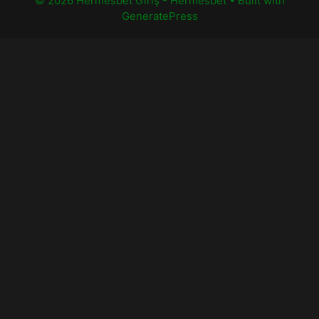
© 2026 Hermesbet Giriş - Hermesbet
• Built with
GeneratePress