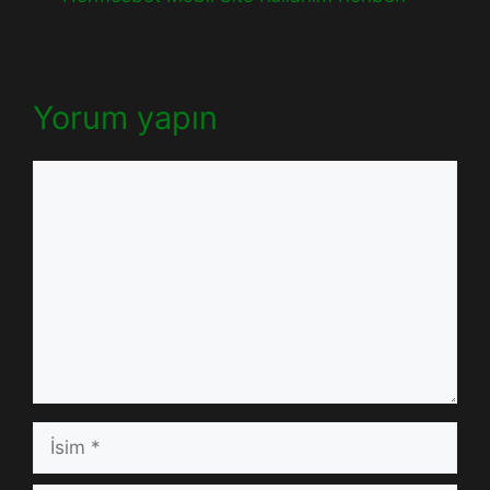
Yorum yapın
Yorum
İsim