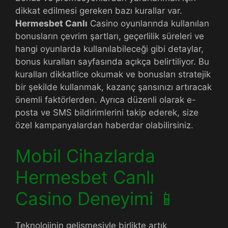
dikkat edilmesi gereken bazı kurallar var.
Hermesbet Canlı
Casino oyunlarında kullanılan
bonusların çevrim şartları, geçerlilik süreleri ve
hangi oyunlarda kullanılabileceği gibi detaylar,
bonus kuralları sayfasında açıkça belirtiliyor. Bu
kuralları dikkatlice okumak ve bonusları stratejik
bir şekilde kullanmak, kazanç şansınızı artıracak
önemli faktörlerden. Ayrıca düzenli olarak e-
posta ve SMS bildirimlerini takip ederek, size
özel kampanyalardan haberdar olabilirsiniz.
Mobil Cihazlarda
Hermesbet Canlı
Casino Deneyimi 📱
Teknolojinin gelişmesiyle birlikte artık