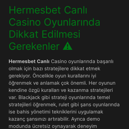
Hermesbet Canlı
Casino Oyunlarında
Dikkat Edilmesi
Gerekenler ⚠️
Hermesbet Canlı
Casino oyunlarında başarılı
olmak için bazı stratejilere dikkat etmek
gerekiyor. Öncelikle oyun kurallarını iyi
öğrenmek ve anlamak çok önemli. Her oyunun
kendine özgü kuralları ve kazanma stratejileri
var. Blackjack gibi strateji oyunlarında temel
stratejileri öğrenmek, rulet gibi şans oyunlarında
ise bahis yönetimi tekniklerini uygulamak
kazanç şansınızı artırabilir. Ayrıca demo
modunda ücretsiz oynayarak deneyim