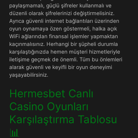
paylaşmamalı, güçlü şifreler kullanmalı ve
düzenli olarak şifrelerinizi değiştirmelisiniz.
Ayrıca güvenli internet bağlantıları üzerinden
oyun oynamaya özen göstermeli, halka açık
WiFi ağlarından finansal işlemler yapmaktan
kaçınmalısınız. Herhangi bir şüpheli durumla
karşılaştığınızda hemen müşteri hizmetleriyle
iletişime geçmek de önemli. Tüm bu önlemleri
alarak güvenli ve keyifli bir oyun deneyimi
yaşayabilirsiniz.
Hermesbet Canlı
Casino Oyunları
Karşılaştırma Tablosu
📊