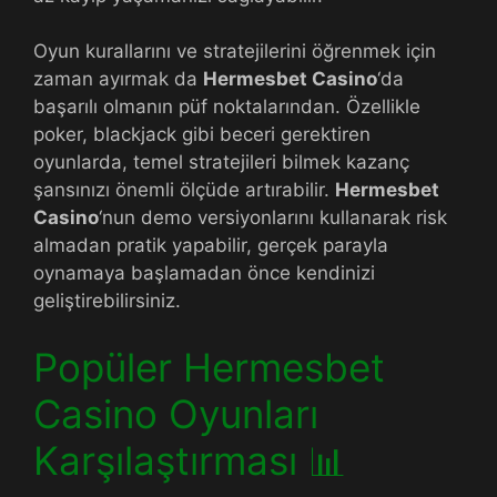
Oyun kurallarını ve stratejilerini öğrenmek için
zaman ayırmak da
Hermesbet Casino
‘da
başarılı olmanın püf noktalarından. Özellikle
poker, blackjack gibi beceri gerektiren
oyunlarda, temel stratejileri bilmek kazanç
şansınızı önemli ölçüde artırabilir.
Hermesbet
Casino
‘nun demo versiyonlarını kullanarak risk
almadan pratik yapabilir, gerçek parayla
oynamaya başlamadan önce kendinizi
geliştirebilirsiniz.
Popüler Hermesbet
Casino Oyunları
Karşılaştırması 📊