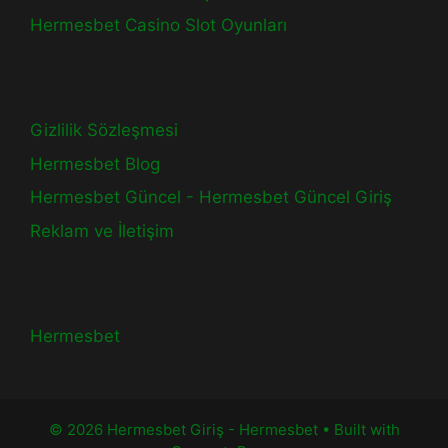
Hermesbet Casino Slot Oyunları
Gizlilik Sözleşmesi
Hermesbet Blog
Hermesbet Güncel - Hermesbet Güncel Giriş
Reklam ve İletişim
Hermesbet
© 2026 Hermesbet Giriş - Hermesbet
• Built with