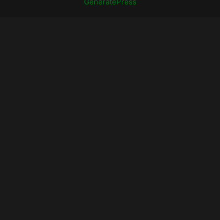
GeneratePress