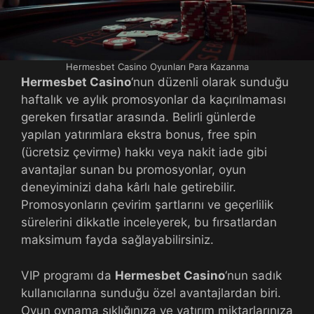
Hermesbet Casino Oyunları Para Kazanma
Hermesbet Casino
‘nun düzenli olarak sunduğu
haftalık ve aylık promosyonlar da kaçırılmaması
gereken fırsatlar arasında. Belirli günlerde
yapılan yatırımlara ekstra bonus, free spin
(ücretsiz çevirme) hakkı veya nakit iade gibi
avantajlar sunan bu promosyonlar, oyun
deneyiminizi daha kârlı hale getirebilir.
Promosyonların çevirim şartlarını ve geçerlilik
sürelerini dikkatle inceleyerek, bu fırsatlardan
maksimum fayda sağlayabilirsiniz.
VIP programı da
Hermesbet Casino
‘nun sadık
kullanıcılarına sunduğu özel avantajlardan biri.
Oyun oynama sıklığınıza ve yatırım miktarlarınıza