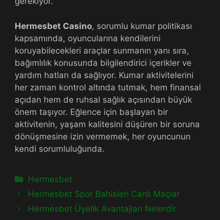
gerekiyor.
Hermesbet Casino
, sorumlu kumar politikası
kapsamında, oyuncularına kendilerini
koruyabilecekleri araçlar sunmanın yanı sıra,
bağımlılık konusunda bilgilendirici içerikler ve
yardım hatları da sağlıyor. Kumar aktivitelerini
her zaman kontrol altında tutmak, hem finansal
açıdan hem de ruhsal sağlık açısından büyük
önem taşıyor. Eğlence için başlayan bir
aktivitenin, yaşam kalitesini düşüren bir soruna
dönüşmesine izin vermemek, her oyuncunun
kendi sorumluluğunda.
Kategoriler
Hermesbet
Hermesbet Spor Bahisleri Canlı Maçlar
Hermesbet Üyelik Avantajları Nelerdir