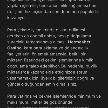
yapılan işlemler, hem anonimlik sağlaması hem
de işlem hızı açısından son dönemde popülerlik
kazanıyor.
Para çekme işlemlerinde dikkat edilmesi
gereken en önemli nokta, hesap doğrulama
sürecinin tamamlanmış olması.
Hermesbet
Casino
, kara para aklama ve dolandırıcılık
faaliyetlerini önlemek amacıyla, belirli bir
miktarın üzerindeki çekim işlemlerinde kimlik
doğrulama talep edebiliyor. Bu nedenle, büyük
miktarlarda kazanç elde ettiğinizde sorun
yaşamamak için, üyelik bilgilerinizin doğru ve
güncel olduğundan emin olmalısınız.
Para yatırma ve çekme işlemlerinde minimum ve
maksimum limitler de göz önünde