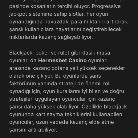
peşinde koşanların tercihi oluyor. Progressive
jackpot sistemine sahip slotlar, her oyun
oynandığında havuzdaki para miktarını artırarak,
şanslı kullanıcılara hayatlarını değiştirebilecek
miktarlarda kazanç sağlayabiliyor.
Blackjack, poker ve rulet gibi klasik masa
oyunları da
Hermesbet Casino
oyunları
arasında kazanç potansiyeli yüksek seçenekler
olarak öne çıkıyor. Bu oyunlarda şans
faktörünün yanında strateji de önemli rol
oynadığı için, oyun kurallarını iyi bilen ve doğru
stratejileri uygulayan oyuncular için kazanç
şansı daha yüksek olabiliyor. Özellikle blackjack
oyununda kart sayma tekniklerini kullanabilen
oyuncular, uzun vadede kazanç elde etme
şansını artırabiliyor.