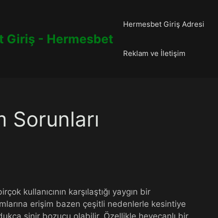
Hermesbet Giriş Adresi
 Giriş - Hermesbet
Reklam ve İletişim
 Sorunları
çok kullanıcının karşılaştığı yaygın bir
mlarına erişim bazen çeşitli nedenlerle kesintiye
dukça sinir bozucu olabilir. Özellikle heyecanlı bir