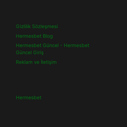
Gizlilik Sözleşmesi
Hermesbet Blog
Hermesbet Güncel - Hermesbet
Güncel Giriş
Reklam ve İletişim
Hermesbet