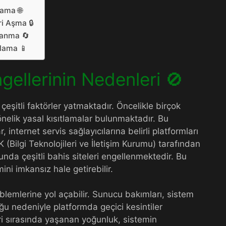
ama 🌐
i Aşma 🔒
lanma 🔄
lama 📱
ellerinin Nedenleri 🚫
çeşitli faktörler yatmaktadır. Öncelikle birçok
önelik yasal kısıtlamalar bulunmaktadır. Bu
 internet servis sağlayıcılarına belirli platformları
 (Bilgi Teknolojileri ve İletişim Kurumu) tarafından
nda çeşitli bahis siteleri engellenmektedir. Bu
ini imkansız hale getirebilir.
lemlerine yol açabilir. Sunucu bakımları, sistem
uğu nedeniyle platformda geçici kesintiler
eri sırasında yaşanan yoğunluk, sistemin