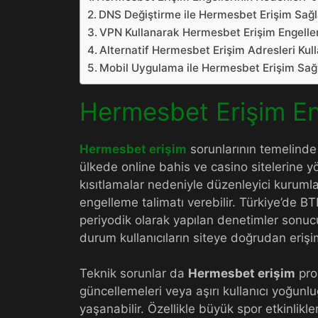
DNS Değiştirme ile Hermesbet Erişim Sağl
VPN Kullanarak Hermesbet Erişim Engeller
Alternatif Hermesbet Erişim Adresleri Kul
Mobil Uygulama ile Hermesbet Erişim Sağ
Hermesbet Erişim Eng
Hermesbet erişim
sorunlarının temelinde 
ülkede online bahis ve casino sitelerine y
kısıtlamalar nedeniyle düzenleyici kurumlar,
engelleme talimatı verebilir. Türkiye’de BTK
periyodik olarak yapılan denetimler sonucu
durum kullanıcıların siteye doğrudan erişim
Teknik sorunlar da
Hermesbet erişim
prob
güncellemeleri veya aşırı kullanıcı yoğunl
yaşanabilir. Özellikle büyük spor etkinlikl