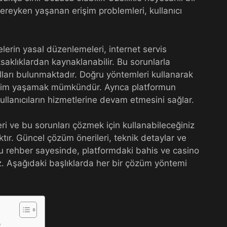
reyken yaşanan erişim problemleri, kullanıcı
elerin yasal düzenlemeleri, internet servis
ksaklıklardan kaynaklanabilir. Bu sorunlarla
yolları bulunmaktadır. Doğru yöntemleri kullanarak
neyim yaşamak mümkündür. Ayrıca platformun
ullanıcıların hizmetlerine devam etmesini sağlar.
i ve bu sorunları çözmek için kullanabileceğiniz
ktır. Güncel çözüm önerileri, teknik detaylar ve
 bu rehber sayesinde, platformdaki bahis ve casino
iz. Aşağıdaki başlıklarda her bir çözüm yöntemi
