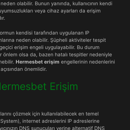
den olabilir. Bunun yanında, kullanıcının kendi
 uyumsuzlukları veya cihaz ayarları da erişim
ır.
formun kendisi tarafından uygulanan IP
rına neden olabilir. Şüpheli aktiviteler tespit
 geçici erişim engeli uygulayabilir. Bu durum
bir önlem olsa da, bazen hatalı tespitler nedeniyle
ebilir.
Hermesbet erişim
engellerinin nedenlerini
çısından önemlidir.
Hermesbet Erişim
arını çözmek için kullanılabilecek en temel
stem), internet adreslerini IP adreslerine
ayıcınızın DNS sunucuları yerine alternatif DNS