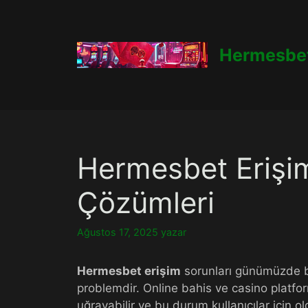
İçeriğe
atla
Hermesbet
Hermesbet Erişim
Çözümleri
Ağustos 17, 2025
yazar
Hermesbet erişim
sorunları günümüzde bir
problemdir. Online bahis ve casino platfor
uğrayabilir ve bu durum kullanıcılar için ol