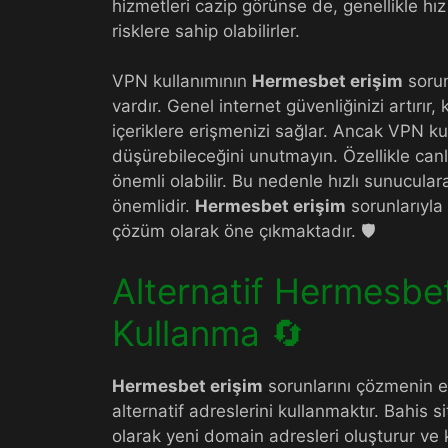
hizmetleri cazip görünse de, genellikle hız
risklere sahip olabilirler.
VPN kullanımının
Hermesbet erişim
sorun
vardır. Genel internet güvenliğinizi artırır, 
içeriklere erişmenizi sağlar. Ancak VPN kull
düşürebileceğini unutmayın. Özellikle can
önemli olabilir. Bu nedenle hızlı sunucular
önemlidir.
Hermesbet erişim
sorunlarıyla 
çözüm olarak öne çıkmaktadır. 🛡️
Alternatif Hermesbet
Kullanma 🔄
Hermesbet erişim
sorunlarını çözmenin en
alternatif adreslerini kullanmaktır. Bahis s
olarak yeni domain adresleri oluşturur ve k