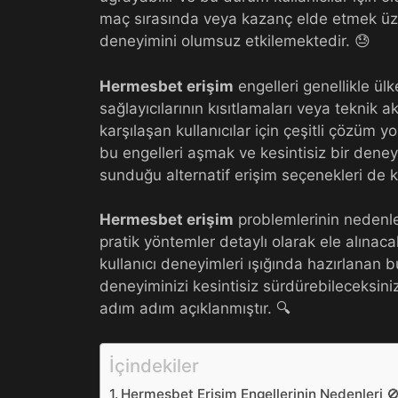
maç sırasında veya kazanç elde etmek üze
deneyimini olumsuz etkilemektedir. 😓
Hermesbet erişim
engelleri genellikle ülk
sağlayıcılarının kısıtlamaları veya teknik a
karşılaşan kullanıcılar için çeşitli çözüm 
bu engelleri aşmak ve kesintisiz bir de
sunduğu alternatif erişim seçenekleri de k
Hermesbet erişim
problemlerinin nedenler
pratik yöntemler detaylı olarak ele alınaca
kullanıcı deneyimleri ışığında hazırlanan
deneyiminizi kesintisiz sürdürebileceksin
adım adım açıklanmıştır. 🔍
İçindekiler
Hermesbet Erişim Engellerinin Nedenleri 