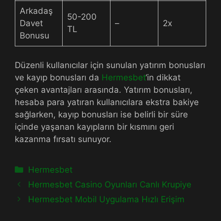
Arkadaş
50-200
Davet
–
2x
TL
Bonusu
Düzenli kullanıcılar için sunulan yatırım bonusları
ve kayıp bonusları da
Hermesbet
‘in dikkat
çeken avantajları arasında. Yatırım bonusları,
hesaba para yatıran kullanıcılara ekstra bakiye
sağlarken, kayıp bonusları ise belirli bir süre
içinde yaşanan kayıpların bir kısmını geri
kazanma fırsatı sunuyor.
Kategoriler
Hermesbet
Hermesbet Casino Oyunları Canlı Krupiye
Hermesbet Mobil Uygulama Hızlı Erişim