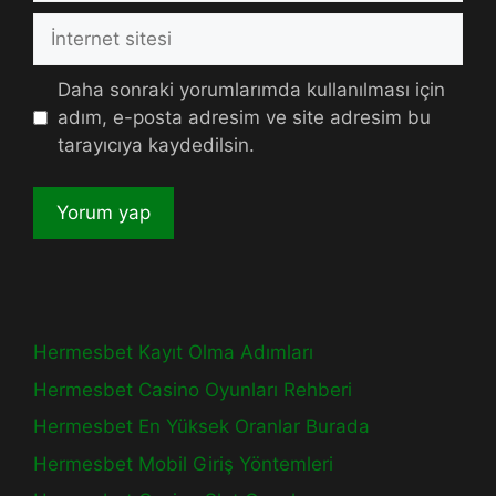
İnternet
sitesi
Daha sonraki yorumlarımda kullanılması için
adım, e-posta adresim ve site adresim bu
tarayıcıya kaydedilsin.
Hermesbet Kayıt Olma Adımları
Hermesbet Casino Oyunları Rehberi
Hermesbet En Yüksek Oranlar Burada
Hermesbet Mobil Giriş Yöntemleri