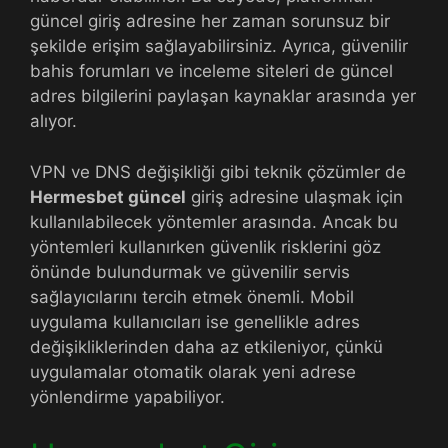
güncel giriş adresine her zaman sorunsuz bir
şekilde erişim sağlayabilirsiniz. Ayrıca, güvenilir
bahis forumları ve inceleme siteleri de güncel
adres bilgilerini paylaşan kaynaklar arasında yer
alıyor.
VPN ve DNS değişikliği gibi teknik çözümler de
Hermesbet güncel
giriş adresine ulaşmak için
kullanılabilecek yöntemler arasında. Ancak bu
yöntemleri kullanırken güvenlik risklerini göz
önünde bulundurmak ve güvenilir servis
sağlayıcılarını tercih etmek önemli. Mobil
uygulama kullanıcıları ise genellikle adres
değişikliklerinden daha az etkileniyor, çünkü
uygulamalar otomatik olarak yeni adrese
yönlendirme yapabiliyor.