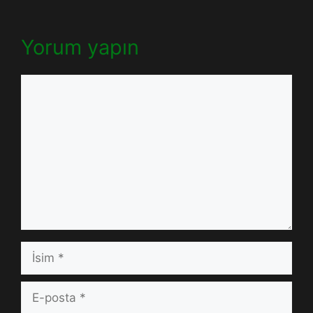
Yorum yapın
Yorum
İsim
E-
posta