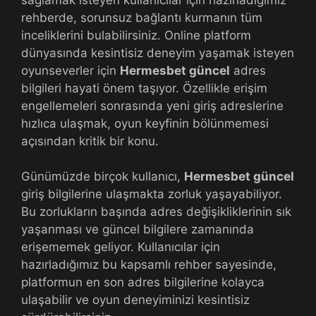
rehberde, sorunsuz bağlantı kurmanın tüm
inceliklerini bulabilirsiniz. Online platform
dünyasında kesintisiz deneyim yaşamak isteyen
oyunseverler için
Hermesbet güncel
adres
bilgileri hayati önem taşıyor. Özellikle erişim
engellemeleri sonrasında yeni giriş adreslerine
hızlıca ulaşmak, oyun keyfinin bölünmemesi
açısından kritik bir konu.
Günümüzde birçok kullanıcı,
Hermesbet güncel
giriş bilgilerine ulaşmakta zorluk yaşayabiliyor.
Bu zorlukların başında adres değişikliklerinin sık
yaşanması ve güncel bilgilere zamanında
erişememek geliyor. Kullanıcılar için
hazırladığımız bu kapsamlı rehber sayesinde,
platformun en son adres bilgilerine kolayca
ulaşabilir ve oyun deneyiminizi kesintisiz