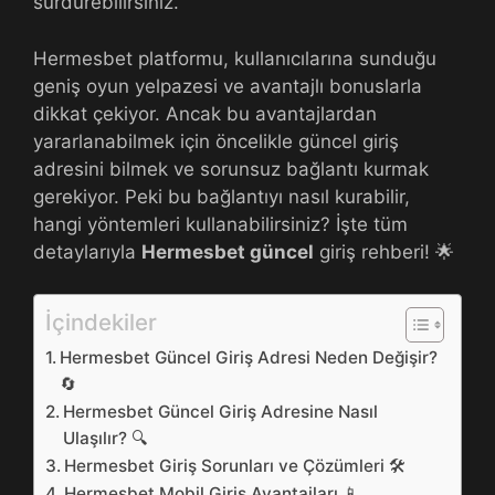
sürdürebilirsiniz.
Hermesbet platformu, kullanıcılarına sunduğu
geniş oyun yelpazesi ve avantajlı bonuslarla
dikkat çekiyor. Ancak bu avantajlardan
yararlanabilmek için öncelikle güncel giriş
adresini bilmek ve sorunsuz bağlantı kurmak
gerekiyor. Peki bu bağlantıyı nasıl kurabilir,
hangi yöntemleri kullanabilirsiniz? İşte tüm
detaylarıyla
Hermesbet güncel
giriş rehberi! 🌟
İçindekiler
Hermesbet Güncel Giriş Adresi Neden Değişir?
🔄
Hermesbet Güncel Giriş Adresine Nasıl
Ulaşılır? 🔍
Hermesbet Giriş Sorunları ve Çözümleri 🛠️
Hermesbet Mobil Giriş Avantajları 📱