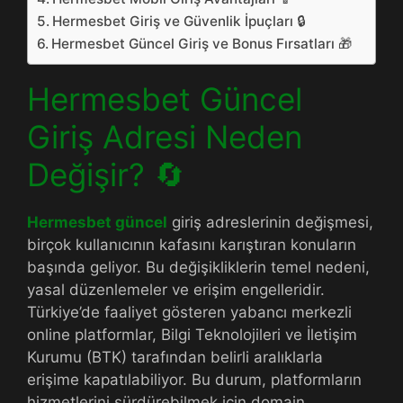
Hermesbet Giriş ve Güvenlik İpuçları 🔒
Hermesbet Güncel Giriş ve Bonus Fırsatları 🎁
Hermesbet Güncel
Giriş Adresi Neden
Değişir? 🔄
Hermesbet güncel
giriş adreslerinin değişmesi,
birçok kullanıcının kafasını karıştıran konuların
başında geliyor. Bu değişikliklerin temel nedeni,
yasal düzenlemeler ve erişim engelleridir.
Türkiye’de faaliyet gösteren yabancı merkezli
online platformlar, Bilgi Teknolojileri ve İletişim
Kurumu (BTK) tarafından belirli aralıklarla
erişime kapatılabiliyor. Bu durum, platformların
hizmetlerini sürdürebilmek için domain