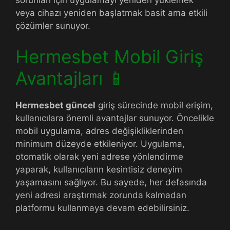
sorunları için uygulamayı yeniden yüklemek
veya cihazı yeniden başlatmak basit ama etkili
çözümler sunuyor.
Hermesbet Mobil Giriş
Avantajları 📱
Hermesbet güncel
giriş sürecinde mobil erişim,
kullanıcılara önemli avantajlar sunuyor. Öncelikle
mobil uygulama, adres değişikliklerinden
minimum düzeyde etkileniyor. Uygulama,
otomatik olarak yeni adrese yönlendirme
yaparak, kullanıcıların kesintisiz deneyim
yaşamasını sağlıyor. Bu sayede, her defasında
yeni adresi araştırmak zorunda kalmadan
platformu kullanmaya devam edebilirsiniz.