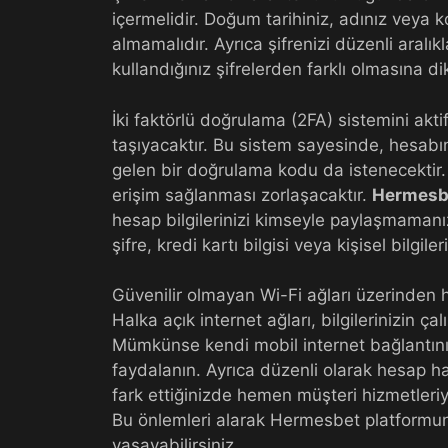
içermelidir. Doğum tarihiniz, adınız veya k
almamalıdır. Ayrıca şifrenizi düzenli aralı
kullandığınız şifrelerden farklı olmasına 
İki faktörlü doğrulama (2FA) sistemini akti
taşıyacaktır. Bu sistem sayesinde, hesabın
gelen bir doğrulama kodu da istenecektir. 
erişim sağlanması zorlaşacaktır.
Hermesb
hesap bilgilerinizi kimseyle paylaşmamanız
şifre, kredi kartı bilgisi veya kişisel bilgi
Güvenilir olmayan Wi-Fi ağları üzerinden
Halka açık internet ağları, bilgilerinizin ça
Mümkünse kendi mobil internet bağlantını
faydalanın. Ayrıca düzenli olarak hesap ha
fark ettiğinizde hemen müşteri hizmetleri
Bu önlemleri alarak Hermesbet platformun
yaşayabilirsiniz.