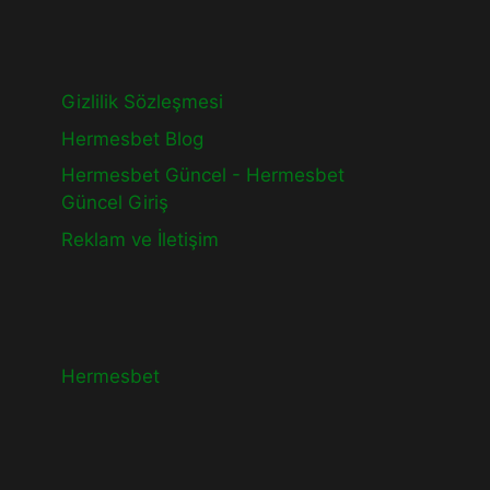
Gizlilik Sözleşmesi
Hermesbet Blog
Hermesbet Güncel - Hermesbet
Güncel Giriş
Reklam ve İletişim
Hermesbet