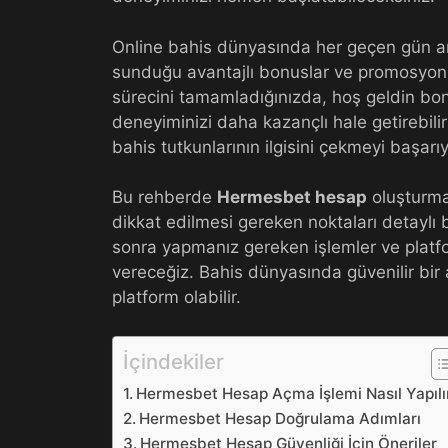
Online bahis dünyasında her geçen gün ar
sunduğu avantajlı bonuslar ve promosyonl
sürecini tamamladığınızda, hoş geldin bon
deneyiminizi daha kazançlı hale getirebili
bahis tutkunlarının ilgisini çekmeyi başarıy
Bu rehberde
Hermesbet hesap
oluşturma
dikkat edilmesi gereken noktaları detaylı 
sonra yapmanız gereken işlemler ve platf
vereceğiz. Bahis dünyasında güvenilir bir
platform olabilir.
İçindekiler
Hermesbet Hesap Açma İşlemi Nasıl Yapılı
Hermesbet Hesap Doğrulama Adımları
Hermesbet Hesap Güvenliği İçin Öneriler