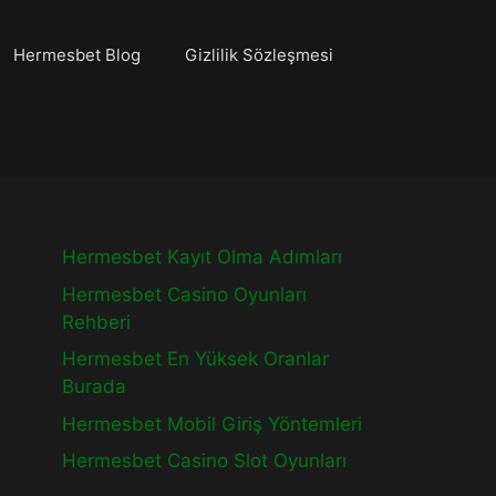
Hermesbet Blog
Gizlilik Sözleşmesi
Hermesbet Kayıt Olma Adımları
Hermesbet Casino Oyunları
Rehberi
Hermesbet En Yüksek Oranlar
Burada
Hermesbet Mobil Giriş Yöntemleri
Hermesbet Casino Slot Oyunları