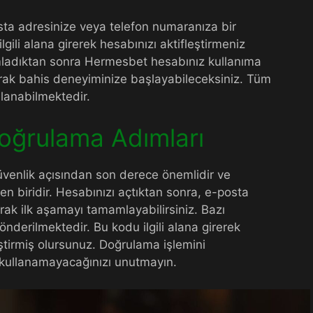
a adresinize veya telefon numaranıza bir
ili alana girerek hesabınızı aktifleştirmeniz
ladıktan sonra Hermesbet hesabınız kullanıma
arak bahis deneyiminize başlayabileceksiniz. Tüm
lanabilmektedir.
ğrulama Adımları
venlik açısından son derece önemlidir ve
den biridir. Hesabınızı açtıktan sonra, e-posta
rak ilk aşamayı tamamlayabilirsiniz. Bazı
erilmektedir. Bu kodu ilgili alana girerek
tirmiş olursunuz. Doğrulama işlemini
kullanamayacağınızı unutmayın.