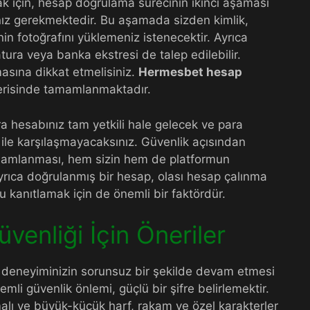
 için, hesap doğrulama sürecinin ikinci aşaması
ız gerekmektedir. Bu aşamada sizden kimlik,
in fotoğrafını yüklemeniz istenecektir. Ayrıca
tura veya banka ekstresi de talep edilebilir.
masına dikkat etmelisiniz.
Hermesbet hesap
çerisinde tamamlanmaktadır.
 hesabınız tam yetkili hale gelecek ve para
 ile karşılaşmayacaksınız. Güvenlik açısından
mamlanması, hem sizin hem de platformun
yrıca doğrulanmış bir hesap, olası hesap çalınma
 kanıtlamak için de önemli bir faktördür.
enliği İçin Öneriler
s deneyiminizin sorunsuz bir şekilde devam etmesi
mli güvenlik önlemi, güçlü bir şifre belirlemektir.
alı ve büyük-küçük harf, rakam ve özel karakterler