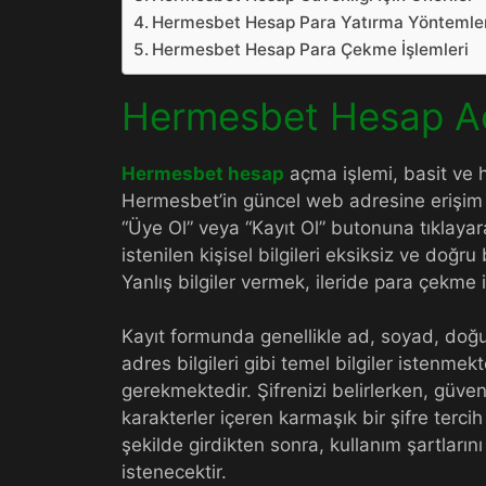
Hermesbet Hesap Para Yatırma Yöntemler
Hermesbet Hesap Para Çekme İşlemleri
Hermesbet Hesap Açm
Hermesbet hesap
açma işlemi, basit ve hız
Hermesbet’in güncel web adresine erişim
“Üye Ol” veya “Kayıt Ol” butonuna tıklayar
istenilen kişisel bilgileri eksiksiz ve doğ
Yanlış bilgiler vermek, ileride para çekme
Kayıt formunda genellikle ad, soyad, doğu
adres bilgileri gibi temel bilgiler istenmek
gerekmektedir. Şifrenizi belirlerken, güve
karakterler içeren karmaşık bir şifre tercih
şekilde girdikten sonra, kullanım şartlarını
istenecektir.