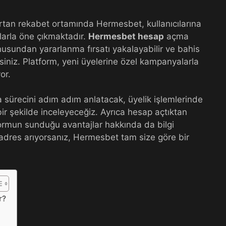
tan rekabet ortamında Hermesbet, kullanıcılarına
arla öne çıkmaktadır.
Hermesbet hesap
açma
usundan yararlanma fırsatı yakalayabilir ve bahis
rsiniz. Platform, yeni üyelerine özel kampanyalarla
or.
 sürecini adım adım anlatacak, üyelik işlemlerinde
bir şekilde inceleyeceğiz. Ayrıca hesap açtıktan
ormun sunduğu avantajlar hakkında da bilgi
 adres arıyorsanız, Hermesbet tam size göre bir
r?