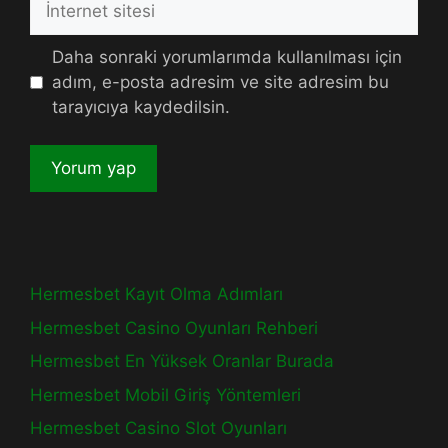
sitesi
Daha sonraki yorumlarımda kullanılması için
adım, e-posta adresim ve site adresim bu
tarayıcıya kaydedilsin.
Hermesbet Kayıt Olma Adımları
Hermesbet Casino Oyunları Rehberi
Hermesbet En Yüksek Oranlar Burada
Hermesbet Mobil Giriş Yöntemleri
Hermesbet Casino Slot Oyunları