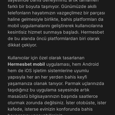
farklı bir boyuta taşınıyor. Günümüzde akıllı
telefonların hayatımızın vazgeçilmez bir parçası
haline gelmesiyle birlikte, bahis platformları da
mobil uygulamalarını geliştirerek kullanıcılarına
kesintisiz hizmet sunmaya başladı. Hermesbet
de bu alanda öncü platformlardan biri olarak
dikkat çekiyor.
Kullanıcılar için özel olarak tasarlanan
Hermesbet mobil
uygulaması, hem Android
hem de iOS işletim sistemlerine uyumlu
yapısıyla her an her yerden bahis keyfi
yaşamanıza olanak tanıyor. Parmak uçlarınızda
taşıdığınız bu uygulama sayesinde artık
masaüstü bilgisayarınızın başında saatlerce
oturmak zorunda değilsiniz. İster otobüste, ister
kafede, isterse evinizin konforunda bahis