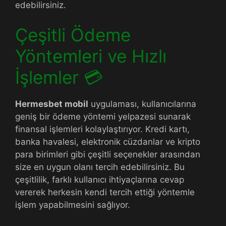
edebilirsiniz.
Çeşitli Ödeme
Yöntemleri ve Hızlı
İşlemler 💳
Hermesbet mobil
uygulaması, kullanıcılarına
geniş bir ödeme yöntemi yelpazesi sunarak
finansal işlemleri kolaylaştırıyor. Kredi kartı,
banka havalesi, elektronik cüzdanlar ve kripto
para birimleri gibi çeşitli seçenekler arasından
size en uygun olanı tercih edebilirsiniz. Bu
çeşitlilik, farklı kullanıcı ihtiyaçlarına cevap
vererek herkesin kendi tercih ettiği yöntemle
işlem yapabilmesini sağlıyor.