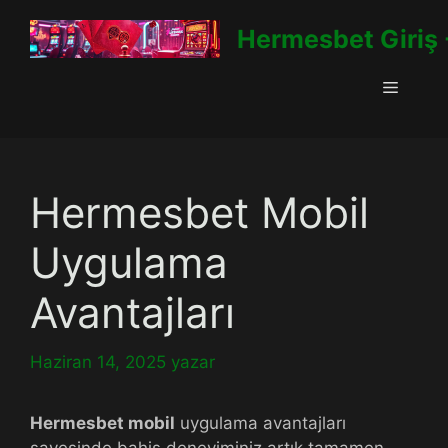
İçeriğe
Hermesbet Giriş
atla
Menü
Hermesbet Mobil
Uygulama
Avantajları
Haziran 14, 2025
yazar
Hermesbet mobil
uygulama avantajları
sayesinde bahis deneyiminiz artık tamamen