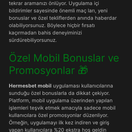
tekrar aramanızı önlüyor. Uygulama içi
bildirimler sayesinde önemli maç ları, yeni
bonuslar ve özel tekliflerden anında haberdar
olabiliyorsunuz. Böylece hiçbir fırsatı
kaçırmadan bahis deneyiminizi
sürdürebiliyorsunuz.
Özel Mobil Bonuslar ve
Promosyonlar 🎁
Hermesbet mobil
uygulaması kullanıcılarına
sunduğu özel bonuslarla da dikkat çekiyor.
Platform, mobil uygulama üzerinden yapılan
işlemleri teşvik etmek amacıyla sadece mobil
kullanıcılara özel promosyonlar düzenliyor.
Örneğin, uygulamayı ilk kez indiren ve giriş
yapan kullanıcılara %20 ekstra hoş geldin