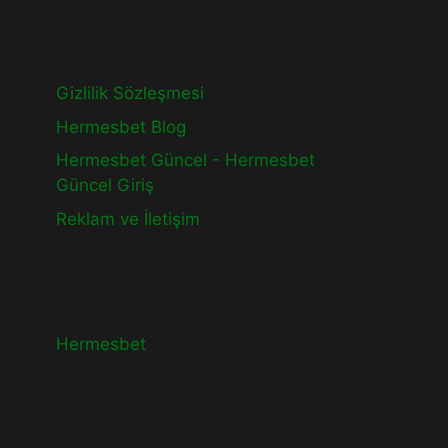
Gizlilik Sözleşmesi
Hermesbet Blog
Hermesbet Güncel - Hermesbet
Güncel Giriş
Reklam ve İletişim
Hermesbet