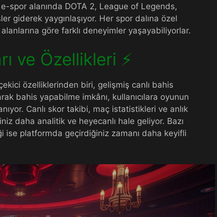
le e-spor alanında DOTA 2, League of Legends,
er giderek yaygınlaşıyor. Her spor dalına özel
gi alanlarına göre farklı deneyimler yaşayabiliyorlar.
ı ve Özellikleri ⚡
kici özelliklerinden biri, gelişmiş canlı bahis
arak bahis yapabilme imkânı, kullanıcılara oyunun
anıyor. Canlı skor takibi, maç istatistikleri ve anlık
iz daha analitik ve heyecanlı hale geliyor. Bazı
ği ise platformda geçirdiğiniz zamanı daha keyifli