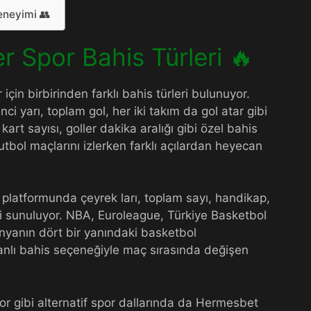
eneyimi 👥
 Spor Bahis Türleri 🔥
için birbirinden farklı bahis türleri bulunuyor.
nci yarı, toplam gol, her iki takım da gol atar gibi
kart sayısı, goller dakika aralığı gibi özel bahis
futbol maçlarını izlerken farklı açılardan heyecan
platformunda çeyrek ları, toplam sayı, handikap,
i sunuluyor. NBA, Euroleague, Türkiye Basketbol
dünyanın dört bir yanındaki basketbol
Canlı bahis seçeneğiyle maç sırasında değişen
or gibi alternatif spor dallarında da Hermesbet