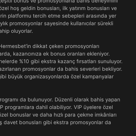
çeşitli bonus ve promosyonlarla bahis deneyimini
özel hoş geldin bonusları, ilk yatırım bonusları ve
lerin platformu tercih etme sebepleri arasında yer
aylık promosyonlar sayesinde kullanıcılar sürekli
hip oluyorlar.
 Hermesbet’in dikkat çeken promosyonları
arda, kazancınıza ek bonus oranları ekleniyor.
elerde %10 gibi ekstra kazanç fırsatları sunuluyor.
 hazırlanan promosyonlar da bahis severleri bekliyor.
 gibi büyük organizasyonlarda özel kampanyalar
ogramı da bulunuyor. Düzenli olarak bahis yapan
P programlara dahil olabiliyor. VIP üyelere özel
, özel bonuslar ve daha hızlı para çekme imkânları
 davet bonusları gibi ekstra promosyonlar da