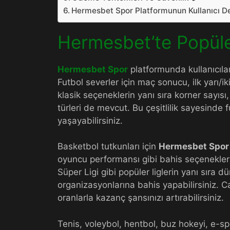
Hermesbet Spor Platformunun Kullanıcı D
Hermesbet’te Popüler
Hermesbet Spor
platformunda kullanıcılar 
Futbol severler için maç sonucu, ilk yarı/iki
klasik seçeneklerin yanı sıra korner sayısı, 
türleri de mevcut. Bu çeşitlilik sayesinde 
yaşayabilirsiniz.
Basketbol tutkunları için
Hermesbet Spor
oyuncu performansı gibi bahis seçenekler
Süper Ligi gibi popüler liglerin yanı sıra 
organizasyonlarına bahis yapabilirsiniz. 
oranlarla kazanç şansınızı artırabilirsiniz.
Tenis, voleybol, hentbol, buz hokeyi, e-sp