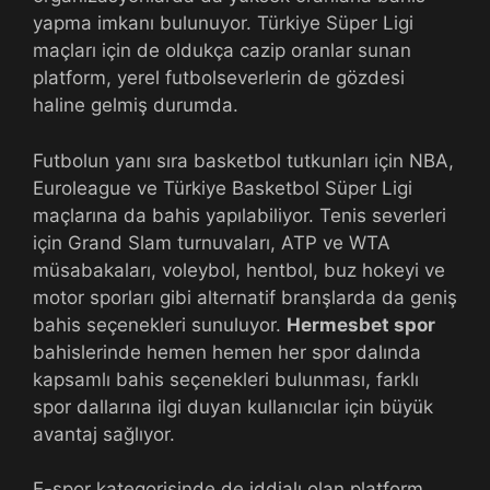
yapma imkanı bulunuyor. Türkiye Süper Ligi
maçları için de oldukça cazip oranlar sunan
platform, yerel futbolseverlerin de gözdesi
haline gelmiş durumda.
Futbolun yanı sıra basketbol tutkunları için NBA,
Euroleague ve Türkiye Basketbol Süper Ligi
maçlarına da bahis yapılabiliyor. Tenis severleri
için Grand Slam turnuvaları, ATP ve WTA
müsabakaları, voleybol, hentbol, buz hokeyi ve
motor sporları gibi alternatif branşlarda da geniş
bahis seçenekleri sunuluyor.
Hermesbet spor
bahislerinde hemen hemen her spor dalında
kapsamlı bahis seçenekleri bulunması, farklı
spor dallarına ilgi duyan kullanıcılar için büyük
avantaj sağlıyor.
E-spor kategorisinde de iddialı olan platform,