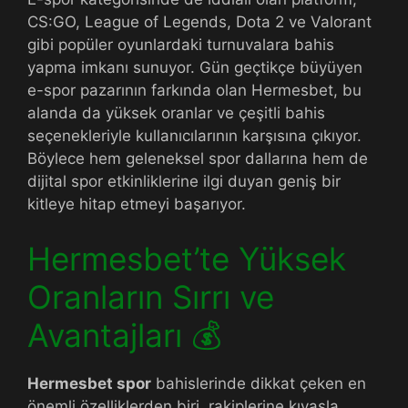
CS:GO, League of Legends, Dota 2 ve Valorant
gibi popüler oyunlardaki turnuvalara bahis
yapma imkanı sunuyor. Gün geçtikçe büyüyen
e-spor pazarının farkında olan Hermesbet, bu
alanda da yüksek oranlar ve çeşitli bahis
seçenekleriyle kullanıcılarının karşısına çıkıyor.
Böylece hem geleneksel spor dallarına hem de
dijital spor etkinliklerine ilgi duyan geniş bir
kitleye hitap etmeyi başarıyor.
Hermesbet’te Yüksek
Oranların Sırrı ve
Avantajları 💰
Hermesbet spor
bahislerinde dikkat çeken en
önemli özelliklerden biri, rakiplerine kıyasla