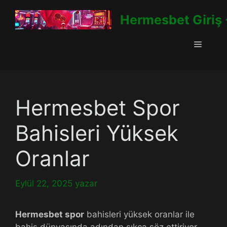
İçeriğe
Hermesbet Giriş
atla
Menü
Hermesbet Spor
Bahisleri Yüksek
Oranlar
Eylül 22, 2025
yazar
Hermesbet spor
bahisleri yüksek oranlar ile
bahis dünyasında adından sıkça söz ettiriyor.