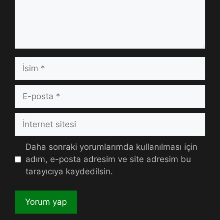
İsim
E-
posta
İnternet
sitesi
Daha sonraki yorumlarımda kullanılması için
adım, e-posta adresim ve site adresim bu
tarayıcıya kaydedilsin.