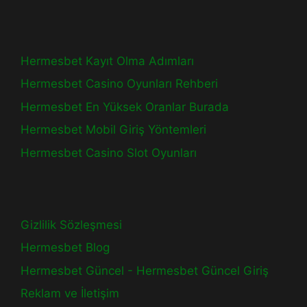
Hermesbet Kayıt Olma Adımları
Hermesbet Casino Oyunları Rehberi
Hermesbet En Yüksek Oranlar Burada
Hermesbet Mobil Giriş Yöntemleri
Hermesbet Casino Slot Oyunları
Gizlilik Sözleşmesi
Hermesbet Blog
Hermesbet Güncel - Hermesbet Güncel Giriş
Reklam ve İletişim