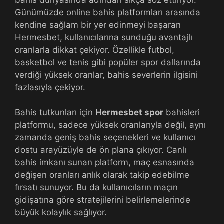
Günümüzde online bahis platformları arasında
kendine sağlam bir yer edinmeyi başaran
Hermesbet, kullanıcılarına sunduğu avantajlı
oranlarla dikkat çekiyor. Özellikle futbol,
basketbol ve tenis gibi popüler spor dallarında
verdiği yüksek oranlar, bahis severlerin ilgisini
fazlasıyla çekiyor.
Bahis tutkunları için
Hermesbet spor
bahisleri
platformu, sadece yüksek oranlarıyla değil, aynı
zamanda geniş bahis seçenekleri ve kullanıcı
dostu arayüzüyle de ön plana çıkıyor. Canlı
bahis imkanı sunan platform, maç esnasında
değişen oranları anlık olarak takip edebilme
fırsatı sunuyor. Bu da kullanıcıların maçın
gidişatına göre stratejilerini belirlemelerinde
büyük kolaylık sağlıyor.