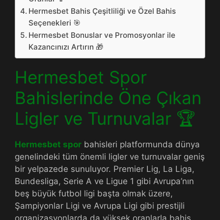
Hermesbet Bahis Çeşitliliği ve Özel Bahis
Seçenekleri 🎯
Hermesbet Bonuslar ve Promosyonlar ile
Kazancınızı Artırın 🎁
Hermesbet Spor
Bahislerinde Öne Çıkan
Ligler ve Turnuvalar 🏆
Hermesbet spor
bahisleri platformunda dünya
genelindeki tüm önemli ligler ve turnuvalar geniş
bir yelpazede sunuluyor. Premier Lig, La Liga,
Bundesliga, Serie A ve Ligue 1 gibi Avrupa’nın
beş büyük futbol ligi başta olmak üzere,
Şampiyonlar Ligi ve Avrupa Ligi gibi prestijli
organizasyonlarda da yüksek oranlarla bahis