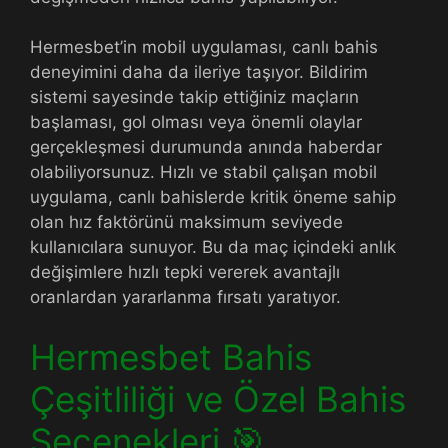
Hermesbet’in mobil uygulaması, canlı bahis
deneyimini daha da ileriye taşıyor. Bildirim
sistemi sayesinde takip ettiğiniz maçların
başlaması, gol olması veya önemli olaylar
gerçekleşmesi durumunda anında haberdar
olabiliyorsunuz. Hızlı ve stabil çalışan mobil
uygulama, canlı bahislerde kritik öneme sahip
olan hız faktörünü maksimum seviyede
kullanıcılara sunuyor. Bu da maç içindeki anlık
değişimlere hızlı tepki vererek avantajlı
oranlardan yararlanma fırsatı yaratıyor.
Hermesbet Bahis
Çeşitliliği ve Özel Bahis
Seçenekleri 🎯