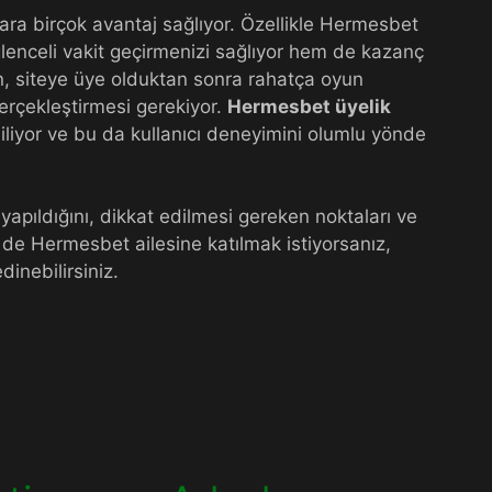
lara birçok avantaj sağlıyor. Özellikle Hermesbet
ğlenceli vakit geçirmenizi sağlıyor hem de kazanç
arın, siteye üye olduktan sonra rahatça oyun
erçekleştirmesi gerekiyor.
Hermesbet üyelik
liyor ve bu da kullanıcı deneyimini olumlu yönde
apıldığını, dikkat edilmesi gereken noktaları ve
z de Hermesbet ailesine katılmak istiyorsanız,
dinebilirsiniz.