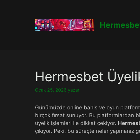
İçeriğe
atla
Hermesbet
Hermesbet Üyeli
Ocak 25, 2026
yazar
Günümüzde online bahis ve oyun platformlar
birçok fırsat sunuyor. Bu platformlardan b
üyelik işlemleri ile dikkat çekiyor.
Hermesb
çıkıyor. Peki, bu süreçte neler yapmanız ge