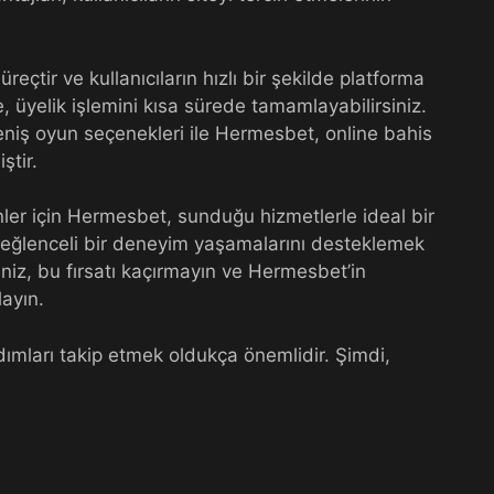
reçtir ve kullanıcıların hızlı bir şekilde platforma
, üyelik işlemini kısa sürede tamamlayabilirsiniz.
geniş oyun seçenekleri ile Hermesbet, online bahis
ştir.
ler için Hermesbet, sunduğu hizmetlerle ideal bir
rın eğlenceli bir deneyim yaşamalarını desteklemek
eniz, bu fırsatı kaçırmayın ve Hermesbet’in
ayın.
dımları takip etmek oldukça önemlidir. Şimdi,