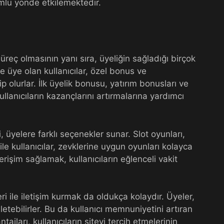
umlu yönde etkilemektedir.
üreç olmasının yanı sıra, üyeliğin sağladığı birçok
e üye olan kullanıcılar, özel bonus ve
lurlar. İlk üyelik bonusu, yatırım bonusları ve
llanıcıların kazançlarını artırmalarına yardımcı
 üyelere farklı seçenekler sunar. Slot oyunları,
le kullanıcılar, zevklerine uygun oyunları kolayca
erişim sağlamak, kullanıcıların eğlenceli vakit
i ile iletişim kurmak da oldukça kolaydır. Üyeler,
 iletebilirler. Bu da kullanıcı memnuniyetini artıran
tajları, kullanıcıların siteyi tercih etmelerinin