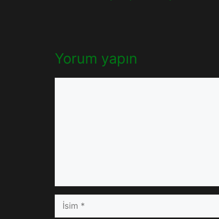
Yorum yapın
Yorum
İsim