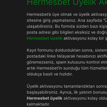
Hermesbet Üyelik Ak
Hermesbet’e üye olmak ve üyelik aktivas
sitesine giriş yapmalısınız. Ana sayfada 
ulaşabilirsiniz. Bu formda sizden bazı kişis
posta adresi gibi bilgileri eksiksiz ve doğr
Hermesbet üyelik
aktivasyonu kolay bir ş
Kayıt formunu doldurduktan sonra, sistem 
postadaki linke tıklayarak hesabınızı aktif
göremezseniz, spam kutusunu kontrol etme
artık Hermesbet’in sunduğu tüm hizmetlerde
oldukça basit ve hızlıdır.
Üyelik aktivasyonu tamamlandıktan sonra
başlayabilirsiniz. Ayrıca, ilk yatırım bonu
Hermesbet üyelik
aktivasyonu kolay oldu
kalmaktadır.