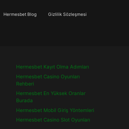
Hermesbet Blog
Gizlilik Sözleşmesi
Hermesbet Kayıt Olma Adımları
Hermesbet Casino Oyunları
Rehberi
Hermesbet En Yüksek Oranlar
Burada
Hermesbet Mobil Giriş Yöntemleri
Hermesbet Casino Slot Oyunları