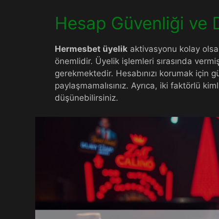
Hesap Güvenliği ve 
Hermesbet üyelik
aktivasyonu kolay olsa 
önemlidir. Üyelik işlemleri sırasında verm
gerekmektedir. Hesabınızı korumak için güçl
paylaşmamalısınız. Ayrıca, iki faktörlü kim
düşünebilirsiniz.