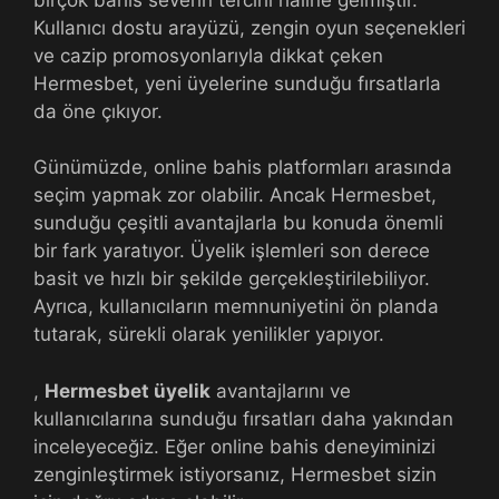
Kullanıcı dostu arayüzü, zengin oyun seçenekleri
ve cazip promosyonlarıyla dikkat çeken
Hermesbet, yeni üyelerine sunduğu fırsatlarla
da öne çıkıyor.
Günümüzde, online bahis platformları arasında
seçim yapmak zor olabilir. Ancak Hermesbet,
sunduğu çeşitli avantajlarla bu konuda önemli
bir fark yaratıyor. Üyelik işlemleri son derece
basit ve hızlı bir şekilde gerçekleştirilebiliyor.
Ayrıca, kullanıcıların memnuniyetini ön planda
tutarak, sürekli olarak yenilikler yapıyor.
,
Hermesbet üyelik
avantajlarını ve
kullanıcılarına sunduğu fırsatları daha yakından
inceleyeceğiz. Eğer online bahis deneyiminizi
zenginleştirmek istiyorsanız, Hermesbet sizin