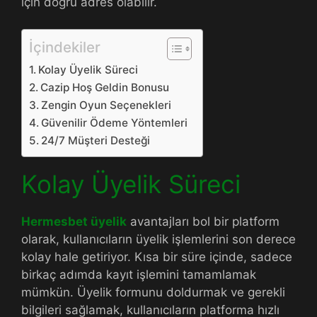
için doğru adres olabilir.
İçindekiler
Kolay Üyelik Süreci
Cazip Hoş Geldin Bonusu
Zengin Oyun Seçenekleri
Güvenilir Ödeme Yöntemleri
24/7 Müşteri Desteği
Kolay Üyelik Süreci
Hermesbet üyelik
avantajları bol bir platform
olarak, kullanıcıların üyelik işlemlerini son derece
kolay hale getiriyor. Kısa bir süre içinde, sadece
birkaç adımda kayıt işlemini tamamlamak
mümkün. Üyelik formunu doldurmak ve gerekli
bilgileri sağlamak, kullanıcıların platforma hızlı