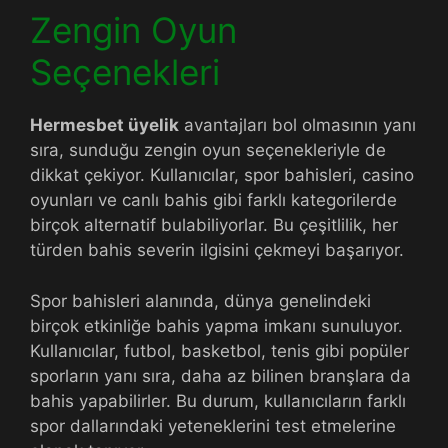
Zengin Oyun
Seçenekleri
Hermesbet üyelik
avantajları bol olmasının yanı
sıra, sunduğu zengin oyun seçenekleriyle de
dikkat çekiyor. Kullanıcılar, spor bahisleri, casino
oyunları ve canlı bahis gibi farklı kategorilerde
birçok alternatif bulabiliyorlar. Bu çeşitlilik, her
türden bahis severin ilgisini çekmeyi başarıyor.
Spor bahisleri alanında, dünya genelindeki
birçok etkinliğe bahis yapma imkanı sunuluyor.
Kullanıcılar, futbol, basketbol, tenis gibi popüler
sporların yanı sıra, daha az bilinen branşlara da
bahis yapabilirler. Bu durum, kullanıcıların farklı
spor dallarındaki yeteneklerini test etmelerine