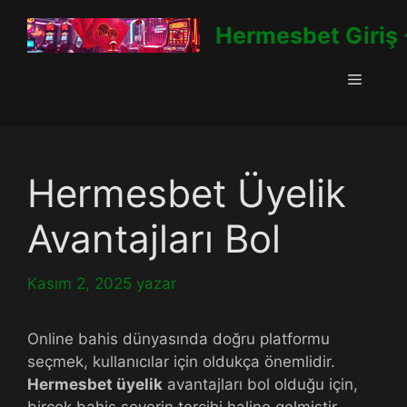
İçeriğe
Hermesbet Giriş
atla
Menü
Hermesbet Üyelik
Avantajları Bol
Kasım 2, 2025
yazar
Online bahis dünyasında doğru platformu
seçmek, kullanıcılar için oldukça önemlidir.
Hermesbet üyelik
avantajları bol olduğu için,
birçok bahis severin tercihi haline gelmiştir.