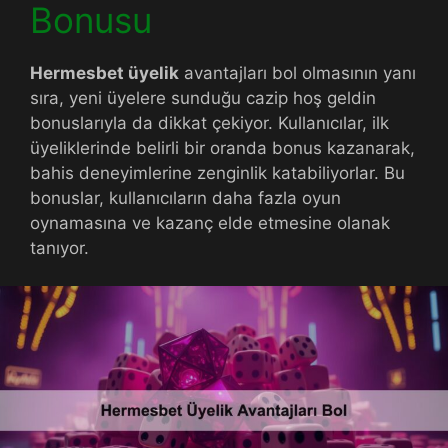
Bonusu
Hermesbet üyelik
avantajları bol olmasının yanı
sıra, yeni üyelere sunduğu cazip hoş geldin
bonuslarıyla da dikkat çekiyor. Kullanıcılar, ilk
üyeliklerinde belirli bir oranda bonus kazanarak,
bahis deneyimlerine zenginlik katabiliyorlar. Bu
bonuslar, kullanıcıların daha fazla oyun
oynamasına ve kazanç elde etmesine olanak
tanıyor.