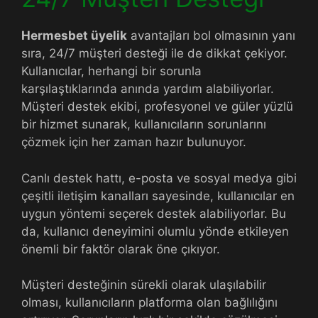
Hermesbet üyelik
avantajları bol olmasının yanı
sıra, 24/7 müşteri desteği ile de dikkat çekiyor.
Kullanıcılar, herhangi bir sorunla
karşılaştıklarında anında yardım alabiliyorlar.
Müşteri destek ekibi, profesyonel ve güler yüzlü
bir hizmet sunarak, kullanıcıların sorunlarını
çözmek için her zaman hazır bulunuyor.
Canlı destek hattı, e-posta ve sosyal medya gibi
çeşitli iletişim kanalları sayesinde, kullanıcılar en
uygun yöntemi seçerek destek alabiliyorlar. Bu
da, kullanıcı deneyimini olumlu yönde etkileyen
önemli bir faktör olarak öne çıkıyor.
Müşteri desteğinin sürekli olarak ulaşılabilir
olması, kullanıcıların platforma olan bağlılığını