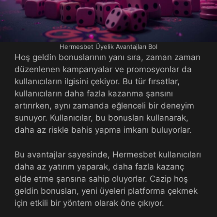
Hermesbet Üyelik Avantajları Bol
Hoş geldin bonuslarının yanı sıra, zaman zaman
düzenlenen kampanyalar ve promosyonlar da
kullanıcıların ilgisini çekiyor. Bu tür fırsatlar,
kullanıcıların daha fazla kazanma şansını
artırırken, aynı zamanda eğlenceli bir deneyim
sunuyor. Kullanıcılar, bu bonusları kullanarak,
daha az riskle bahis yapma imkanı buluyorlar.
Bu avantajlar sayesinde, Hermesbet kullanıcıları
daha az yatırım yaparak, daha fazla kazanç
elde etme şansına sahip oluyorlar. Cazip hoş
geldin bonusları, yeni üyeleri platforma çekmek
için etkili bir yöntem olarak öne çıkıyor.