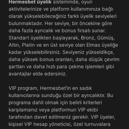
Hermesbet üyelik
sisteminde, oyun
aktivitelerinize ve platform kullanımınıza bağlı
olarak yükselebileceğiniz farklı üyelik seviyeleri
bulunmaktadır. Her seviye, bir öncekine göre
daha fazla ayrıcalık ve bonus fırsatı sunar.
Standart üyelikten başlayarak, Bronz, Gümüş,
Altın, Platin ve en üst seviye olan Elmas üyeliğe
kadar yükselebilirsiniz. Seviyeniz yükseldikçe,
daha yüksek bonus oranları, daha düşük çevrim
şartları ve daha hızlı para çekme işlemleri gibi
avantajlar elde edersiniz.
VIP program, Hermesbet’in en sadık
kullanıcılarına sunduğu özel bir ayrıcalıktır. Bu
programa dahil olmak için belirli kriterleri
karşılamanız veya platformun VIP ekibi
tarafından davet edilmeniz gerekir. VIP üyeler,
kişisel VIP hesap yöneticisi, özel turnuvalara