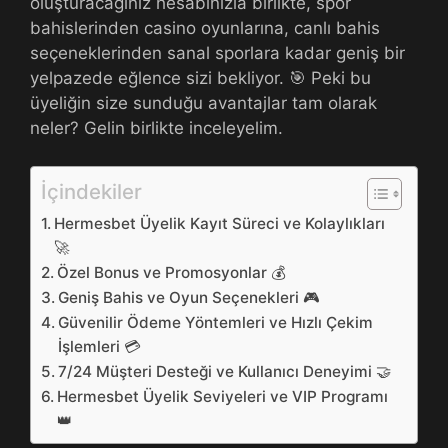
oluşturacağınız hesabınızla birlikte, spor
bahislerinden casino oyunlarına, canlı bahis
seçeneklerinden sanal sporlara kadar geniş bir
yelpazede eğlence sizi bekliyor. 🎯 Peki bu
üyeliğin size sunduğu avantajlar tam olarak
neler? Gelin birlikte inceleyelim.
İçindekiler
Hermesbet Üyelik Kayıt Süreci ve Kolaylıkları
🚀
Özel Bonus ve Promosyonlar 💰
Geniş Bahis ve Oyun Seçenekleri 🎮
Güvenilir Ödeme Yöntemleri ve Hızlı Çekim
İşlemleri 💳
7/24 Müşteri Desteği ve Kullanıcı Deneyimi 🤝
Hermesbet Üyelik Seviyeleri ve VIP Programı
👑