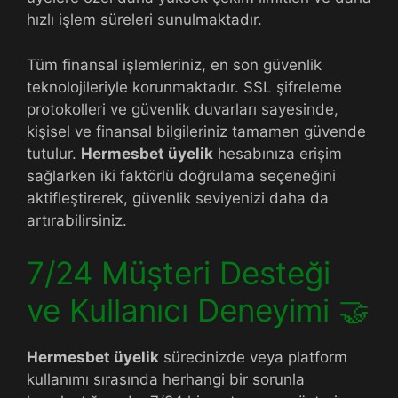
hızlı işlem süreleri sunulmaktadır.
Tüm finansal işlemleriniz, en son güvenlik
teknolojileriyle korunmaktadır. SSL şifreleme
protokolleri ve güvenlik duvarları sayesinde,
kişisel ve finansal bilgileriniz tamamen güvende
tutulur.
Hermesbet üyelik
hesabınıza erişim
sağlarken iki faktörlü doğrulama seçeneğini
aktifleştirerek, güvenlik seviyenizi daha da
artırabilirsiniz.
7/24 Müşteri Desteği
ve Kullanıcı Deneyimi 🤝
Hermesbet üyelik
sürecinizde veya platform
kullanımı sırasında herhangi bir sorunla