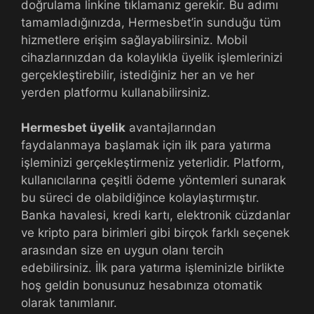
doğrulama linkine tıklamanız gerekir. Bu adımı
tamamladığınızda, Hermesbet’in sunduğu tüm
hizmetlere erişim sağlayabilirsiniz. Mobil
cihazlarınızdan da kolaylıkla üyelik işlemlerinizi
gerçekleştirebilir, istediğiniz her an ve her
yerden platformu kullanabilirsiniz.
Hermesbet üyelik
avantajlarından
faydalanmaya başlamak için ilk para yatırma
işleminizi gerçekleştirmeniz yeterlidir. Platform,
kullanıcılarına çeşitli ödeme yöntemleri sunarak
bu süreci de olabildiğince kolaylaştırmıştır.
Banka havalesi, kredi kartı, elektronik cüzdanlar
ve kripto para birimleri gibi birçok farklı seçenek
arasından size en uygun olanı tercih
edebilirsiniz. İlk para yatırma işleminizle birlikte
hoş geldin bonusunuz hesabınıza otomatik
olarak tanımlanır.