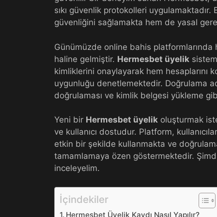
sıkı güvenlik protokolleri uygulamaktadır.
güvenliğini sağlamakta hem de yasal gerek
Günümüzde online bahis platformlarında 
haline gelmiştir.
Hermesbet üyelik
sistemi
kimliklerini onaylayarak hem hesaplarını 
uygunluğu denetlemektedir. Doğrulama adım
doğrulaması ve kimlik belgesi yükleme gib
Yeni bir
Hermesbet üyelik
oluşturmak ist
ve kullanıcı dostudur. Platform, kullanıcıl
etkin bir şekilde kullanmakta ve doğrula
tamamlamaya özen göstermektedir. Şimdi 
inceleyelim.
İçindekiler
Hermesbet Üyelik Kaydı Nasıl Yapılır?