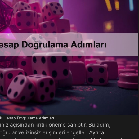
k Hesap Doğrulama Adımları
niz açısından kritik öneme sahiptir. Bu adım,
rular ve izinsiz erişimleri engeller. Ayrıca,