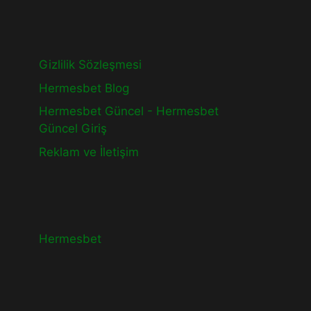
Gizlilik Sözleşmesi
Hermesbet Blog
Hermesbet Güncel - Hermesbet
Güncel Giriş
Reklam ve İletişim
Hermesbet