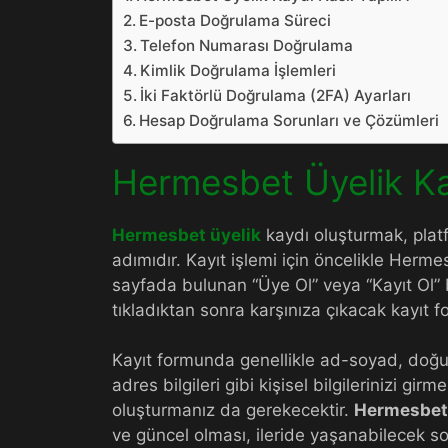
E-posta Doğrulama Süreci
Telefon Numarası Doğrulama
Kimlik Doğrulama İşlemleri
İki Faktörlü Doğrulama (2FA) Ayarları
Hesap Doğrulama Sorunları ve Çözümleri
Hermesbet Üyelik Kay
Hermesbet üyelik
kaydı oluşturmak, plat
adımıdır. Kayıt işlemi için öncelikle Herm
sayfada bulunan “Üye Ol” veya “Kayıt Ol”
tıkladıktan sonra karşınıza çıkacak kayıt 
Kayıt formunda genellikle ad-soyad, doğum
adres bilgileri gibi kişisel bilgilerinizi girm
oluşturmanız da gerekecektir.
Hermesbet 
ve güncel olması, ileride yaşanabilecek s