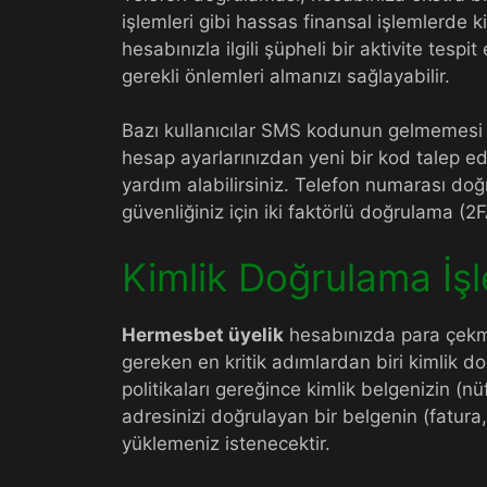
işlemleri gibi hassas finansal işlemlerde k
hesabınızla ilgili şüpheli bir aktivite tespi
gerekli önlemleri almanızı sağlayabilir.
Bazı kullanıcılar SMS kodunun gelmemesi gi
hesap ayarlarınızdan yeni bir kod talep ed
yardım alabilirsiniz. Telefon numarası d
güvenliğiniz için iki faktörlü doğrulama (2FA
Kimlik Doğrulama İşl
Hermesbet üyelik
hesabınızda para çek
gereken en kritik adımlardan biri kimlik d
politikaları gereğince kimlik belgenizin (
adresinizi doğrulayan bir belgenin (fatura
yüklemeniz istenecektir.