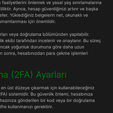
faaliyetlerini önlemek ve yasal yaş sınırlamalarına
iktir. Ayrıca, hesap güvenliğinizi artırır ve başka
ller. Yüklediğiniz belgelerin net, okunaklı ve
tamamlanması için önemlidir.
rları veya doğrulama bölümünden yapılabilir.
ik ekibi tarafından incelenir ve onaylanır. Bu süreç
, ancak yoğunluk durumuna göre daha uzun
an sonra, hesabınızdan para çekme işlemleri
ma (2FA) Ayarları
 en üst düzeye çıkarmak için kullanabileceğiniz
(2FA) sistemidir. Bu güvenlik önlemi, hesabınıza
cihazınıza gönderilen bir kod veya bir doğrulama
ifre kullanmanızı gerektirir.