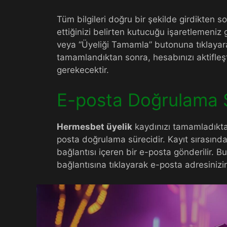
Tüm bilgileri doğru bir şekilde girdikten son
ettiğinizi belirten kutucuğu işaretlemeniz
veya “Üyeliği Tamamla” butonuna tıklayarak 
tamamlandıktan sonra, hesabınızı aktifle
gerekecektir.
E-posta Doğrulama 
Hermesbet üyelik
kaydınızı tamamladıktan
posta doğrulama sürecidir. Kayıt sırasında
bağlantısı içeren bir e-posta gönderilir. 
bağlantısına tıklayarak e-posta adresiniz