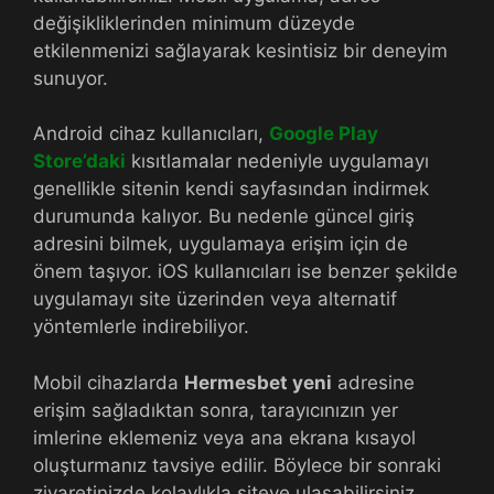
değişikliklerinden minimum düzeyde
etkilenmenizi sağlayarak kesintisiz bir deneyim
sunuyor.
Android cihaz kullanıcıları,
Google Play
Store’daki
kısıtlamalar nedeniyle uygulamayı
genellikle sitenin kendi sayfasından indirmek
durumunda kalıyor. Bu nedenle güncel giriş
adresini bilmek, uygulamaya erişim için de
önem taşıyor. iOS kullanıcıları ise benzer şekilde
uygulamayı site üzerinden veya alternatif
yöntemlerle indirebiliyor.
Mobil cihazlarda
Hermesbet yeni
adresine
erişim sağladıktan sonra, tarayıcınızın yer
imlerine eklemeniz veya ana ekrana kısayol
oluşturmanız tavsiye edilir. Böylece bir sonraki
ziyaretinizde kolaylıkla siteye ulaşabilirsiniz.