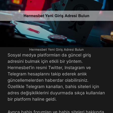
Hermesbet Yeni Giriş Adresi Bulun
Sosyal medya platformları da güncel giriş
adresini bulmak için etkili bir yöntem.
Hermesbet’in resmi Twitter, Instagram ve
Telegram hesaplarını takip ederek anlık
güncellemelerden haberdar olabilirsiniz.
Özellikle Telegram kanalları, bahis siteleri için
adres değişikliklerini duyurmada sıkça kullanılan
bir platform haline geldi.
Ayrıca bahis forumları ve bahis siteleri hakkında