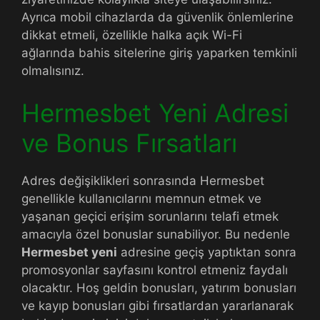
Ayrıca mobil cihazlarda da güvenlik önlemlerine
dikkat etmeli, özellikle halka açık Wi-Fi
ağlarında bahis sitelerine giriş yaparken temkinli
olmalısınız.
Hermesbet Yeni Adresi
ve Bonus Fırsatları
Adres değişiklikleri sonrasında Hermesbet
genellikle kullanıcılarını memnun etmek ve
yaşanan geçici erişim sorunlarını telafi etmek
amacıyla özel bonuslar sunabiliyor. Bu nedenle
Hermesbet yeni
adresine geçiş yaptıktan sonra
promosyonlar sayfasını kontrol etmeniz faydalı
olacaktır. Hoş geldin bonusları, yatırım bonusları
ve kayıp bonusları gibi fırsatlardan yararlanarak