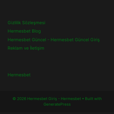
Gizlilik Sözleşmesi
Hermesbet Blog
Hermesbet Güncel - Hermesbet Güncel Giriş
Reklam ve İletişim
Hermesbet
© 2026 Hermesbet Giriş - Hermesbet
• Built with
GeneratePress