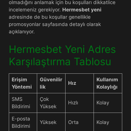
olmadığını anlamak için bu koşulları dikkatlice
incelemeniz gerekiyor.
Hermesbet yeni
adresinde de bu koşullar genellikle
promosyonlar sayfasında detaylı olarak
açıklanıyor.
Hermesbet Yeni Adres
Karşılaştırma Tablosu
Erişim
Güvenilir
Kullanım
Hız
Yöntemi
lik
Kolaylığı
SMS
Çok
Hızlı
Kolay
Bildirimi
Yüksek
E-posta
Yüksek
Orta
Kolay
Bildirimi