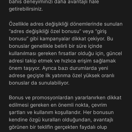
bahis deneyiminizi daha avantajlı hale
getirebilirsiniz.
Özellikle adres değişikliği dönemlerinde sunulan
“adres değişikliği özel bonusu” veya “giriş
bonusu” gibi kampanyalar dikkat çekiyor. Bu
bonuslar genellikle belirli bir süre içinde
kullanılması gereken fırsatlar olduğu için, güncel
adresi takip etmek ve hızlıca erişim sağlamak
önem taşıyor. Ayrıca bazı durumlarda yeni
adrese geçişte ilk yatırıma özel yüksek oranlı
bonuslar da sunulabiliyor.
Bonus ve promosyonlardan yararlanırken dikkat
edilmesi gereken en önemli nokta, çevrim
şartları ve kullanım koşullarıdır. Her bonusun
kendine özgü kuralları olduğundan, avantajlı
görünen bir teklifin gerçekten faydalı olup